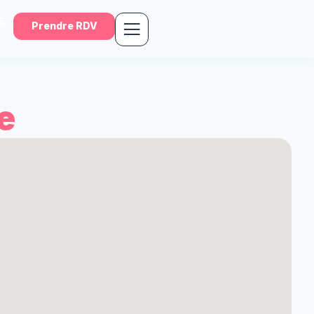
5
Prendre RDV
e