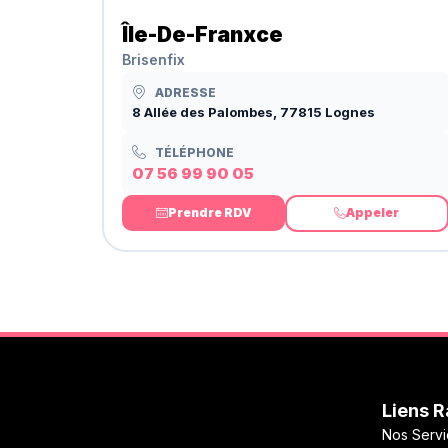
Île-De-Franxce
Brisenfix
ADRESSE
8 Allée des Palombes, 77815 Lognes
TÉLÉPHONE
07 56 99 90 05
Prendre RDV
Appeler
Liens 
Nos Servi